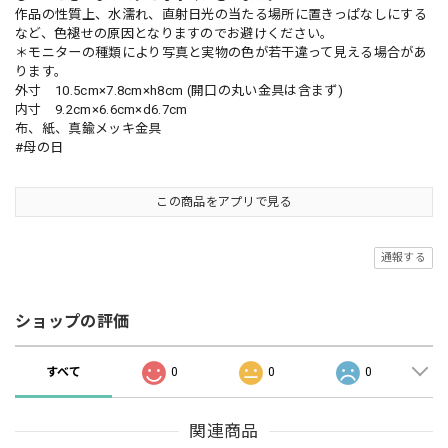
作品の性質上、水濡れ、直射日光の当たる場所に置きっぱなしにする
など、色褪せの原因となりますのでお避けください。
＊モニターの種類により写真と実物の色が若干違って見える場合があ
ります。
外寸 10.5cm×7.8cm×h8cm (開口の丸い金具は含まず)
内寸 9.2cm×6.6cm×d6.7cm
布、紙、真鍮メッキ金具
#母の日
この商品をアプリで見る
通報する
ショップの評価
すべて
0
0
0
関連商品