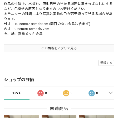
作品の性質上、水濡れ、直射日光の当たる場所に置きっぱなしにする
など、色褪せの原因となりますのでお避けください。
＊モニターの種類により写真と実物の色が若干違って見える場合があ
ります。
外寸 10.5cm×7.8cm×h8cm (開口の丸い金具は含まず)
内寸 9.2cm×6.6cm×d6.7cm
布、紙、真鍮メッキ金具
この商品をアプリで見る
通報する
ショップの評価
すべて
0
0
0
関連商品