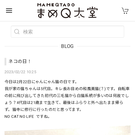
BLOG
ネコの日！
2023/02/22 10:25
今日は2月22日にゃんにゃん猫の日です。
我が家の猫ちゃんは5代目。キレ長お目めの和風美猫(？)です。自転車
の前に飛び出してきた初代の三毛猫から白猫系統が多いのは何故でし
ょう？4代目は21歳まで生きて、最後はふらりと外へ出たまま帰ら
ず。猫寺に修行に行ったのだと思ってます。
NO CAT NO LIFE ですね。